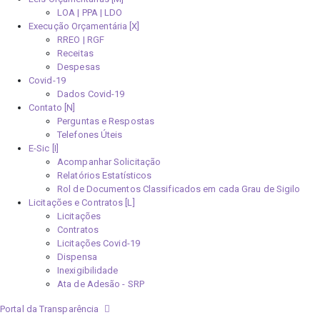
LOA | PPA | LDO
Execução Orçamentária [X]
RREO | RGF
Receitas
Despesas
Covid-19
Dados Covid-19
Contato [N]
Perguntas e Respostas
Telefones Úteis
E-Sic [I]
Acompanhar Solicitação
Relatórios Estatísticos
Rol de Documentos Classificados em cada Grau de Sigilo
Licitações e Contratos [L]
Licitações
Contratos
Licitações Covid-19
Dispensa
Inexigibilidade
Ata de Adesão - SRP
Portal da Transparência