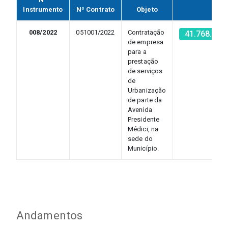
Instrumento
Nº Contrato
Objeto
CNP
008/2022
051001/2022
Contratação
41.768.172
de empresa
para a
prestação
de serviços
de
Urbanização
de parte da
Avenida
Presidente
Médici, na
sede do
Município.
Andamentos