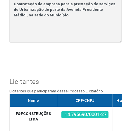
Licitantes
Licitantes que participaram desse Processo Licitatório
Nome
CPF/CNPJ
Habilit
F&FCONSTRUÇÕES
Sim
14.795690/0001-27
LTDA