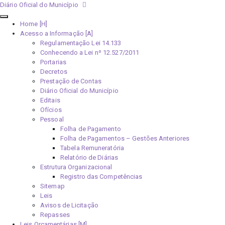
Diário Oficial do Município
Home [H]
Acesso a Informação [A]
Regulamentação Lei 14.133
Conhecendo a Lei nº 12.527/2011
Portarias
Decretos
Prestação de Contas
Diário Oficial do Município
Editais
Ofícios
Pessoal
Folha de Pagamento
Folha de Pagamentos – Gestões Anteriores
Tabela Remuneratória
Relatório de Diárias
Estrutura Organizacional
Registro das Competências
Sitemap
Leis
Avisos de Licitação
Repasses
Leis Orçamentárias [M]