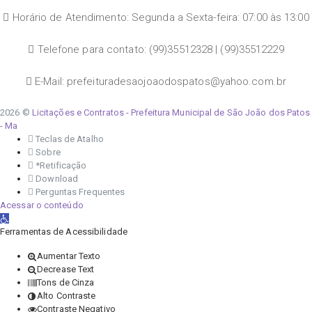
Horário de Atendimento: Segunda a Sexta-feira: 07:00 às 13:00
Telefone para contato: (99)35512328 | (99)35512229
E-Mail: prefeituradesaojoaodospatos@yahoo.com.br
2026 ©
Licitações e Contratos - Prefeitura Municipal de São João dos Patos
- Ma
Teclas de Atalho
Sobre
*Retificação
Download
Perguntas Frequentes
Acessar o conteúdo
Abrir a barra de ferramentas
Ferramentas de Acessibilidade
Aumentar Texto
Decrease Text
Tons de Cinza
Alto Contraste
Contraste Negativo