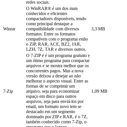
redes sociais.
O WinRAR® é um dos mais
conhecidos e eficientes
compactadores disponíveis, tendo
como principal destaque a
Winrar
compatibilidade com diversos
3,3 MB
formatos. Entre os formatos
compatíveis com o programa estão
o ZIP, RAR, ACE, BZ2, JAR,
LZH, 7Z, TAR e diversos outros.
O 7-ZIP é é um programa gratuito e
um ótimo programa para compactar
arquivos e se mostra melhor que os
concorrentes pagos. Mas a nova
versão deixou a desejar ao não
melhorar o aspecto visual. Entre as
formas de se comprimir um
7-Zip
arquivo, seja para economizar
1,09 MB
espaço em disco para outros
arquivos, seja para enviá-los por
email, um formato novo tem se
destacado em um segmento
dominado por ZIP e RAR, é o 7Z,
também conhecido como 7-Zip, o
programa que o lançou.