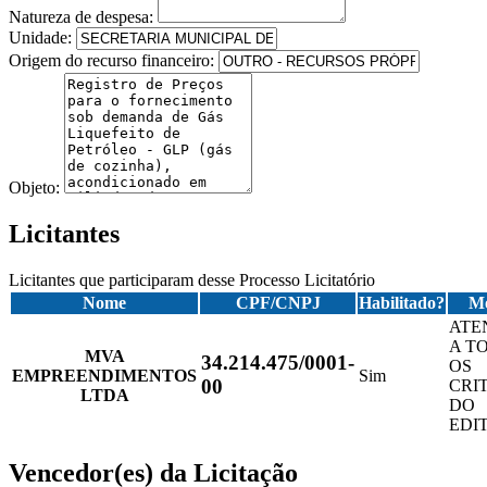
Natureza de despesa:
Unidade:
Origem do recurso financeiro:
Objeto:
Licitantes
Licitantes que participaram desse Processo Licitatório
Nome
CPF/CNPJ
Habilitado?
Mo
ATE
A T
MVA
34.214.475/0001-
OS
EMPREENDIMENTOS
Sim
00
CRI
LTDA
DO
EDI
Vencedor(es) da Licitação