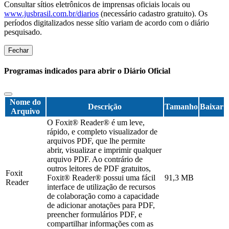
Consultar sítios eletrônicos de imprensas oficiais locais ou
www.jusbrasil.com.br/diarios
(necessário cadastro gratuito). Os
períodos digitalizados nesse sítio variam de acordo com o diário
pesquisado.
Fechar
Programas indicados para abrir o Diário Oficial
Nome do
Descrição
Tamanho
Baixar
Arquivo
O Foxit® Reader® é um leve,
rápido, e completo visualizador de
arquivos PDF, que lhe permite
abrir, visualizar e imprimir qualquer
arquivo PDF. Ao contrário de
outros leitores de PDF gratuitos,
Foxit
Foxit® Reader® possui uma fácil
91,3 MB
Reader
interface de utilização de recursos
de colaboração como a capacidade
de adicionar anotações para PDF,
preencher formulários PDF, e
compartilhar informações com as