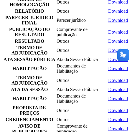
Outros
Download
HOMOLOGAÇÃO
RELATÓRIO
Outros
Download
PARECER JURÍDICO
Parecer jurídico
Download
FINAL
PUBLICAÇÃO DO
Comprovante de
Download
RESULTADO
publicação
RESULTADO
Outros
Download
TERMO DE
Outros
Download
ADJUDICAÇÃO
ATA SESSÃO PÚBLICA
Ata da Sessão Pública
Download
Documentos de
HABILITAÇÃO
Download
Habilitação
TERMO DE
Outros
Download
ADJUDICAÇÃO
ATA DA SESSÃO
Ata da Sessão Pública
Download
Documentos de
HABILITAÇÃO
Download
Habilitação
PROPOSTA DE
Outros
Download
PREÇOS
CREDENCIAMENTO
Outros
Download
AVISO DE
Comprovante de
Download
PUBLICAÇÕES
publicação