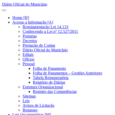
Diário Oficial do Município
Home [H]
Acesso a Informação [A]
Regulamentação Lei 14.133
Conhecendo a Lei nº 12.527/2011
Portarias
Decretos
Prestação de Contas
Diário Oficial do Município
Editais
Ofícios
Pessoal
Folha de Pagamento
Folha de Pagamentos – Gestões Anteriores
Tabela Remuneratória
Relatório de Diárias
Estrutura Organizacional
Registro das Competências
Sitemap
Leis
Avisos de Licitação
Repasses
Leis Orçamentárias [M]