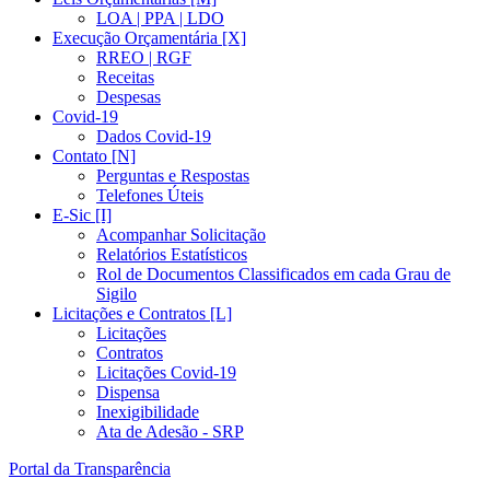
LOA | PPA | LDO
Execução Orçamentária [X]
RREO | RGF
Receitas
Despesas
Covid-19
Dados Covid-19
Contato [N]
Perguntas e Respostas
Telefones Úteis
E-Sic [I]
Acompanhar Solicitação
Relatórios Estatísticos
Rol de Documentos Classificados em cada Grau de
Sigilo
Licitações e Contratos [L]
Licitações
Contratos
Licitações Covid-19
Dispensa
Inexigibilidade
Ata de Adesão - SRP
Portal da Transparência