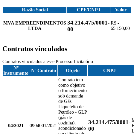
Razão Social
CPF/CNPJ
Valor
34.214.475/0001-
MVA EMPREENDIMENTOS
R$ -
LTDA
65.150,00
00
Contratos vinculados
Contratos vinculados a esse Processo Licitatório
Nº
Nº Contrato
Objeto
CNPJ
Instrumento
Contrato tem
como objetivo
o fornecimento
sob demanda
de Gás
Liquefeito de
Petróleo - GLP
(gás de
34.214.475/0001-
cozinha),
04/2021
0904001/2021
00
acondicionado
em cilindro de