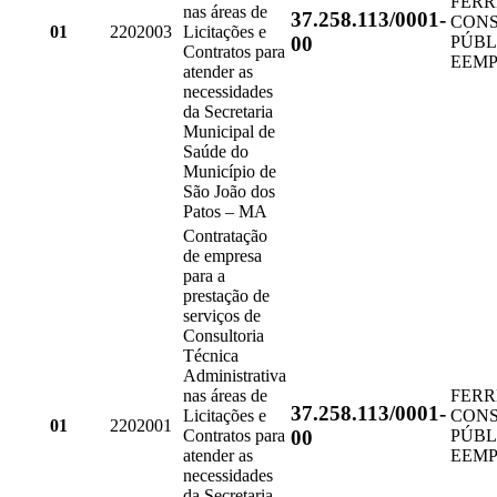
FERR
nas áreas de
37.258.113/0001-
CONS
01
2202003
Licitações e
00
PÚBL
Contratos para
EEMP
atender as
necessidades
da Secretaria
Municipal de
Saúde do
Município de
São João dos
Patos – MA
Contratação
de empresa
para a
prestação de
serviços de
Consultoria
Técnica
Administrativa
nas áreas de
FERR
37.258.113/0001-
Licitações e
CONS
01
2202001
00
Contratos para
PÚBL
atender as
EEMP
necessidades
da Secretaria