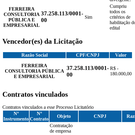
Cumpriu
FERREIRA
todos os
37.258.113/0001-
CONSULTORIA
Sim
critérios de
00
PÚBLICA E
habilitação d
EMPRESARIAL
edital
Vencedor(es) da Licitação
Razão Social
CPF/CNPJ
Valor
FERREIRA
37.258.113/0001-
R$ -
CONSULTORIA PÚBLICA
180.000,00
00
E EMPRESARIAL
Contratos vinculados
Contratos vinculados a esse Processo Licitatório
Nº
Nº
Objeto
CNPJ
Raz
Instrumento
Contrato
Contratação
de empresa