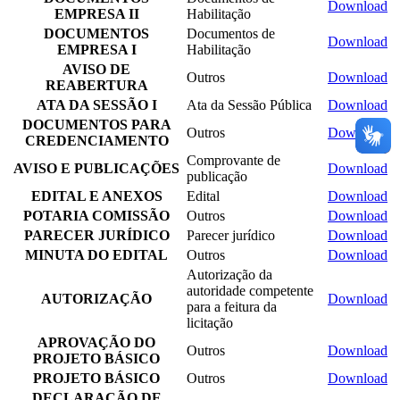
Download
EMPRESA II
Habilitação
DOCUMENTOS
Documentos de
Download
EMPRESA I
Habilitação
AVISO DE
Outros
Download
REABERTURA
ATA DA SESSÃO I
Ata da Sessão Pública
Download
DOCUMENTOS PARA
Outros
Download
CREDENCIAMENTO
Comprovante de
AVISO E PUBLICAÇÕES
Download
publicação
EDITAL E ANEXOS
Edital
Download
POTARIA COMISSÃO
Outros
Download
PARECER JURÍDICO
Parecer jurídico
Download
MINUTA DO EDITAL
Outros
Download
Autorização da
autoridade competente
AUTORIZAÇÃO
Download
para a feitura da
licitação
APROVAÇÃO DO
Outros
Download
PROJETO BÁSICO
PROJETO BÁSICO
Outros
Download
DECLARAÇÃO DE