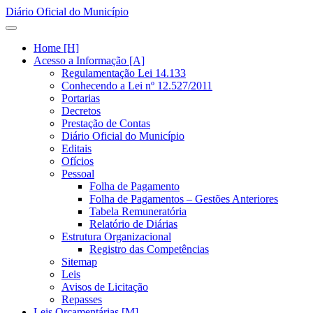
Diário Oficial do Município
Home [H]
Acesso a Informação [A]
Regulamentação Lei 14.133
Conhecendo a Lei nº 12.527/2011
Portarias
Decretos
Prestação de Contas
Diário Oficial do Município
Editais
Ofícios
Pessoal
Folha de Pagamento
Folha de Pagamentos – Gestões Anteriores
Tabela Remuneratória
Relatório de Diárias
Estrutura Organizacional
Registro das Competências
Sitemap
Leis
Avisos de Licitação
Repasses
Leis Orçamentárias [M]