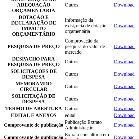
ADEQUAÇÃO
Outros
Download
ORÇAMENTÁRIA
DOTAÇÃO E
Informação da
DECLARAÇÃO DE
exist¿ncia de dotação
Download
IMPACTO
orçamentária
ORÇAMENTÁRIO
Comprovação da
PESQUISA DE PREÇO
pesquisa do valor de
Download
mercado
DESPACHO PARA
Outros
Download
PESQUISA DE PREÇO
SOLICITAÇÕES DE
Outros
Download
DESPESA
MEMORAMDO
Outros
Download
CIRCULAR
SOLICITAÇÃO DE
Outros
Download
DESPESA
TERMO DE ABERTURA
Outros
Download
EDITAL E ANEXOS
edital
Download
Publicação Extrato
Comprovante de publicação
Download
Administração
Extrato consultoria em
Comprovante de publicação
Download