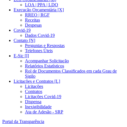
LOA | PPA | LDO
Execução Orçamentária [X]
RREO | RGF
Receitas
Despesas
Covid-19
Dados Covid-19
Contato [N]
Perguntas e Respostas
Telefones Úteis
E-Sic [I]
Acompanhar Solicitação
Relatórios Estatísticos
Rol de Documentos Classificados em cada Grau de
Sigilo
Licitações e Contratos [L]
Licitações
Contratos
Licitações Covid-19
Dispensa
Inexigibilidade
Ata de Adesão - SRP
Portal da Transparência