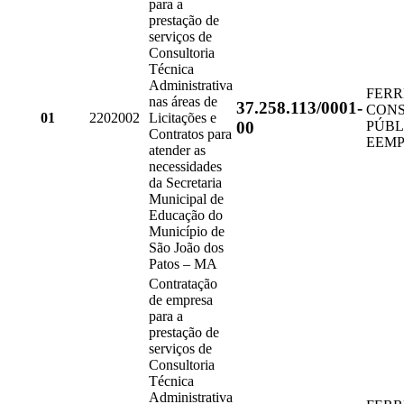
para a
prestação de
serviços de
Consultoria
Técnica
Administrativa
FERR
nas áreas de
37.258.113/0001-
CONS
01
2202002
Licitações e
00
PÚBL
Contratos para
EEMP
atender as
necessidades
da Secretaria
Municipal de
Educação do
Município de
São João dos
Patos – MA
Contratação
de empresa
para a
prestação de
serviços de
Consultoria
Técnica
Administrativa