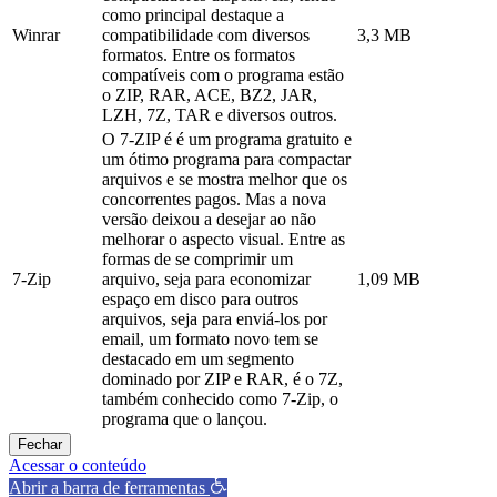
como principal destaque a
Winrar
compatibilidade com diversos
3,3 MB
formatos. Entre os formatos
compatíveis com o programa estão
o ZIP, RAR, ACE, BZ2, JAR,
LZH, 7Z, TAR e diversos outros.
O 7-ZIP é é um programa gratuito e
um ótimo programa para compactar
arquivos e se mostra melhor que os
concorrentes pagos. Mas a nova
versão deixou a desejar ao não
melhorar o aspecto visual. Entre as
formas de se comprimir um
7-Zip
arquivo, seja para economizar
1,09 MB
espaço em disco para outros
arquivos, seja para enviá-los por
email, um formato novo tem se
destacado em um segmento
dominado por ZIP e RAR, é o 7Z,
também conhecido como 7-Zip, o
programa que o lançou.
Fechar
Acessar o conteúdo
Abrir a barra de ferramentas