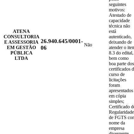
seguintes
motivos:
Atestado de
capacidade
técnica não
ATENA
está
CONSULTORIA
autenticado,
26.940.645/0001-
E ASSESSORIA
deixando de
Não
06
EM GESTÃO
atender o ite
PÚBLICA
8.3 do edital,
LTDA
bem como
boa parte dos
certificados 
curso de
licitações
foram
apresentados
em cópia
simples;
Certificado d
Regularidade
de FGTS co
nome da
empresa
divergente.