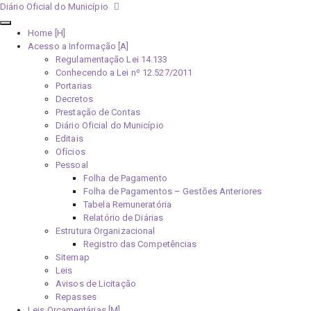
Diário Oficial do Município
Home [H]
Acesso a Informação [A]
Regulamentação Lei 14.133
Conhecendo a Lei nº 12.527/2011
Portarias
Decretos
Prestação de Contas
Diário Oficial do Município
Editais
Ofícios
Pessoal
Folha de Pagamento
Folha de Pagamentos – Gestões Anteriores
Tabela Remuneratória
Relatório de Diárias
Estrutura Organizacional
Registro das Competências
Sitemap
Leis
Avisos de Licitação
Repasses
Leis Orçamentárias [M]