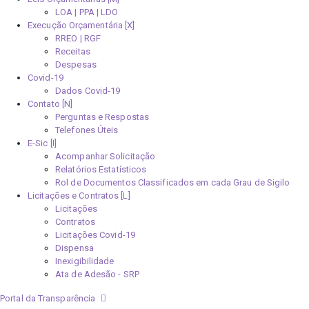
LOA | PPA | LDO
Execução Orçamentária [X]
RREO | RGF
Receitas
Despesas
Covid-19
Dados Covid-19
Contato [N]
Perguntas e Respostas
Telefones Úteis
E-Sic [I]
Acompanhar Solicitação
Relatórios Estatísticos
Rol de Documentos Classificados em cada Grau de Sigilo
Licitações e Contratos [L]
Licitações
Contratos
Licitações Covid-19
Dispensa
Inexigibilidade
Ata de Adesão - SRP
Portal da Transparência