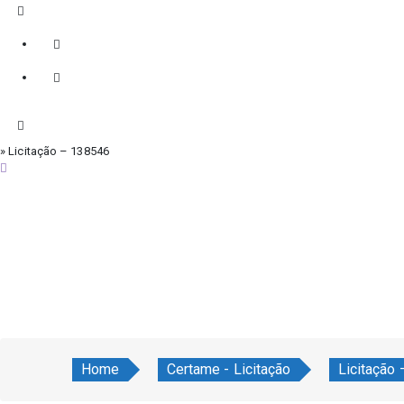
» Licitação – 138546
quinta-feira, 6 de agosto de 2026
Home
Certame - Licitação
Licitação