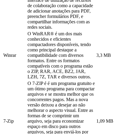
interface de utilização de recursos
de colaboração como a capacidade
de adicionar anotações para PDF,
preencher formulários PDF, e
compartilhar informações com as
redes sociais.
O WinRAR® é um dos mais
conhecidos e eficientes
compactadores disponíveis, tendo
como principal destaque a
Winrar
compatibilidade com diversos
3,3 MB
formatos. Entre os formatos
compatíveis com o programa estão
o ZIP, RAR, ACE, BZ2, JAR,
LZH, 7Z, TAR e diversos outros.
O 7-ZIP é é um programa gratuito e
um ótimo programa para compactar
arquivos e se mostra melhor que os
concorrentes pagos. Mas a nova
versão deixou a desejar ao não
melhorar o aspecto visual. Entre as
formas de se comprimir um
7-Zip
arquivo, seja para economizar
1,09 MB
espaço em disco para outros
arquivos, seja para enviá-los por