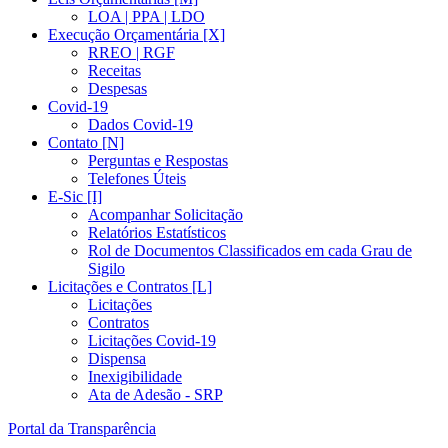
LOA | PPA | LDO
Execução Orçamentária [X]
RREO | RGF
Receitas
Despesas
Covid-19
Dados Covid-19
Contato [N]
Perguntas e Respostas
Telefones Úteis
E-Sic [I]
Acompanhar Solicitação
Relatórios Estatísticos
Rol de Documentos Classificados em cada Grau de
Sigilo
Licitações e Contratos [L]
Licitações
Contratos
Licitações Covid-19
Dispensa
Inexigibilidade
Ata de Adesão - SRP
Portal da Transparência