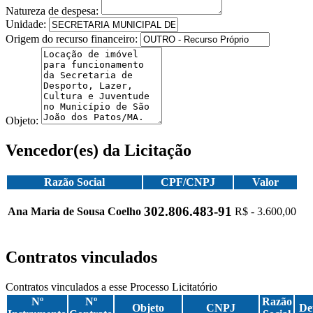
Natureza de despesa:
Unidade:
Origem do recurso financeiro:
Objeto:
Vencedor(es) da Licitação
Razão Social
CPF/CNPJ
Valor
302.806.483-91
Ana Maria de Sousa Coelho
R$ - 3.600,00
Contratos vinculados
Contratos vinculados a esse Processo Licitatório
Nº
Nº
Razão
Objeto
CNPJ
De