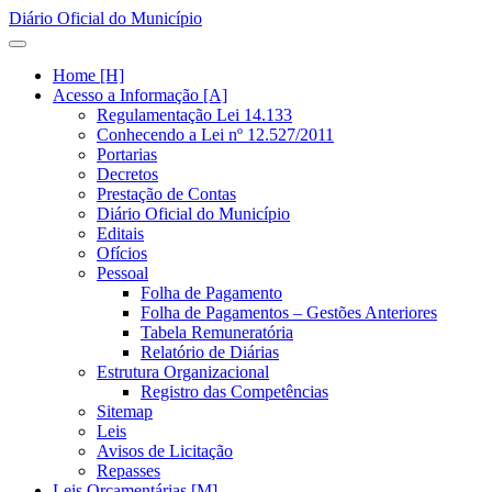
Diário Oficial do Município
Home [H]
Acesso a Informação [A]
Regulamentação Lei 14.133
Conhecendo a Lei nº 12.527/2011
Portarias
Decretos
Prestação de Contas
Diário Oficial do Município
Editais
Ofícios
Pessoal
Folha de Pagamento
Folha de Pagamentos – Gestões Anteriores
Tabela Remuneratória
Relatório de Diárias
Estrutura Organizacional
Registro das Competências
Sitemap
Leis
Avisos de Licitação
Repasses
Leis Orçamentárias [M]