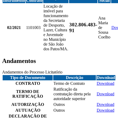
Instrumento
Contrato
Social
Locação de
imóvel para
funcionamento
Ana
da Secretaria
Maria
302.806.483-
de Desporto,
02/2021
1101003
de
Do
91
Lazer, Cultura
Sousa
e Juventude
Coelho
no Município
de São João
dos Patos/MA.
Andamentos
Andamentos do Processo Licitatório
Tipo de Documento
Descrição
Download
CONTRATO
Termo de Contrato
Download
Ratificação da
TERMO DE
contratação direta pela
Download
RATIFICAÇÃO
autoridade superior
AUTORIZAÇÃO
Outros
Download
AUTUAÇÃO
Outros
Download
DECLARAÇÃO DE