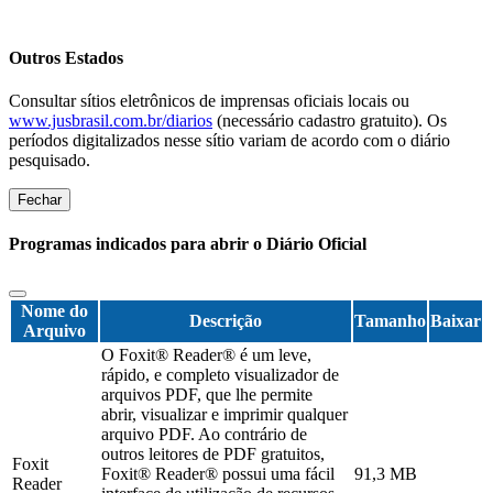
Outros Estados
Consultar sítios eletrônicos de imprensas oficiais locais ou
www.jusbrasil.com.br/diarios
(necessário cadastro gratuito). Os
períodos digitalizados nesse sítio variam de acordo com o diário
pesquisado.
Fechar
Programas indicados para abrir o Diário Oficial
Nome do
Descrição
Tamanho
Baixar
Arquivo
O Foxit® Reader® é um leve,
rápido, e completo visualizador de
arquivos PDF, que lhe permite
abrir, visualizar e imprimir qualquer
arquivo PDF. Ao contrário de
outros leitores de PDF gratuitos,
Foxit
Foxit® Reader® possui uma fácil
91,3 MB
Reader