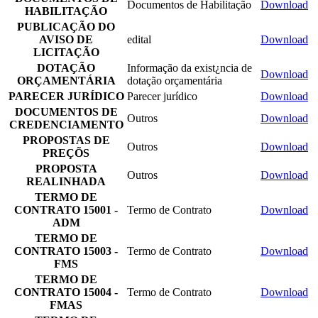
Documentos de Habilitação
Download
HABILITAÇÃO
PUBLICAÇÃO DO
AVISO DE
edital
Download
LICITAÇÃO
DOTAÇÃO
Informação da exist¿ncia de
Download
ORÇAMENTÁRIA
dotação orçamentária
PARECER JURÍDICO
Parecer jurídico
Download
DOCUMENTOS DE
Outros
Download
CREDENCIAMENTO
PROPOSTAS DE
Outros
Download
PREÇÕS
PROPOSTA
Outros
Download
REALINHADA
TERMO DE
CONTRATO 15001 -
Termo de Contrato
Download
ADM
TERMO DE
CONTRATO 15003 -
Termo de Contrato
Download
FMS
TERMO DE
CONTRATO 15004 -
Termo de Contrato
Download
FMAS