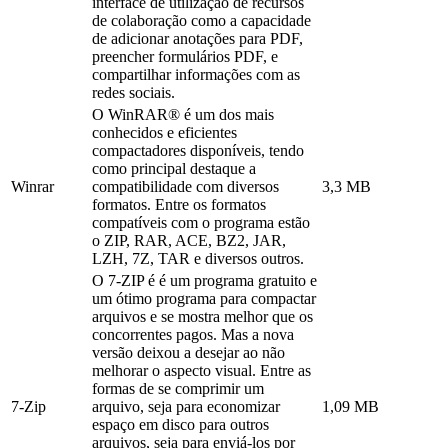
interface de utilização de recursos
de colaboração como a capacidade
de adicionar anotações para PDF,
preencher formulários PDF, e
compartilhar informações com as
redes sociais.
O WinRAR® é um dos mais
conhecidos e eficientes
compactadores disponíveis, tendo
como principal destaque a
Winrar
compatibilidade com diversos
3,3 MB
formatos. Entre os formatos
compatíveis com o programa estão
o ZIP, RAR, ACE, BZ2, JAR,
LZH, 7Z, TAR e diversos outros.
O 7-ZIP é é um programa gratuito e
um ótimo programa para compactar
arquivos e se mostra melhor que os
concorrentes pagos. Mas a nova
versão deixou a desejar ao não
melhorar o aspecto visual. Entre as
formas de se comprimir um
7-Zip
arquivo, seja para economizar
1,09 MB
espaço em disco para outros
arquivos, seja para enviá-los por