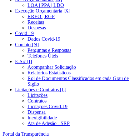
LOA | PPA | LDO
Execução Orçamentária [X]
RREO | RGF
Receitas
Despesas
Covid-19
Dados Covid-19
Contato [N]
Perguntas e Respostas
Telefones Úteis
E-Sic [I]
Acompanhar Solicitação
Relatórios Estatísticos
Rol de Documentos Classificados em cada Grau de
Sigilo
Licitações e Contratos [L]
Licitações
Contratos
Licitações Covid-19
Dispensa
Inexigibilidade
Ata de Adesão - SRP
Portal da Transparência