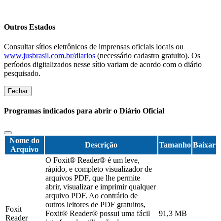
Outros Estados
Consultar sítios eletrônicos de imprensas oficiais locais ou
www.jusbrasil.com.br/diarios
(necessário cadastro gratuito). Os
períodos digitalizados nesse sítio variam de acordo com o diário
pesquisado.
Fechar
Programas indicados para abrir o Diário Oficial
Nome do
Descrição
Tamanho
Baixar
Arquivo
O Foxit® Reader® é um leve,
rápido, e completo visualizador de
arquivos PDF, que lhe permite
abrir, visualizar e imprimir qualquer
arquivo PDF. Ao contrário de
outros leitores de PDF gratuitos,
Foxit
Foxit® Reader® possui uma fácil
91,3 MB
Reader