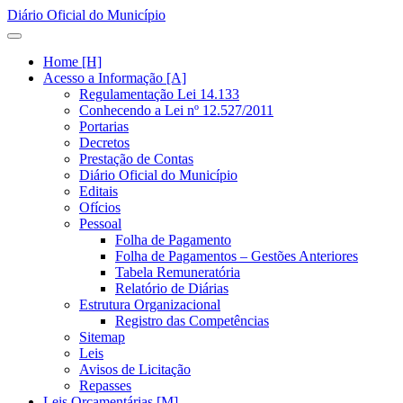
Diário Oficial do Município
Home [H]
Acesso a Informação [A]
Regulamentação Lei 14.133
Conhecendo a Lei nº 12.527/2011
Portarias
Decretos
Prestação de Contas
Diário Oficial do Município
Editais
Ofícios
Pessoal
Folha de Pagamento
Folha de Pagamentos – Gestões Anteriores
Tabela Remuneratória
Relatório de Diárias
Estrutura Organizacional
Registro das Competências
Sitemap
Leis
Avisos de Licitação
Repasses
Leis Orçamentárias [M]