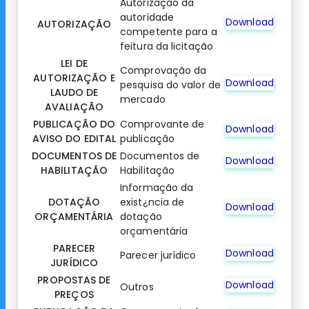
Autorização da
autoridade
Download
AUTORIZAÇÃO
competente para a
feitura da licitação
LEI DE
Comprovação da
AUTORIZAÇÃO E
Download
pesquisa do valor de
LAUDO DE
mercado
AVALIAÇÃO
PUBLICAÇÃO DO
Comprovante de
Download
AVISO DO EDITAL
publicação
DOCUMENTOS DE
Documentos de
Download
HABILITAÇÃO
Habilitação
Informação da
DOTAÇÃO
exist¿ncia de
Download
ORÇAMENTÁRIA
dotação
orçamentária
PARECER
Download
Parecer jurídico
JURÍDICO
PROPOSTAS DE
Download
Outros
PREÇOS