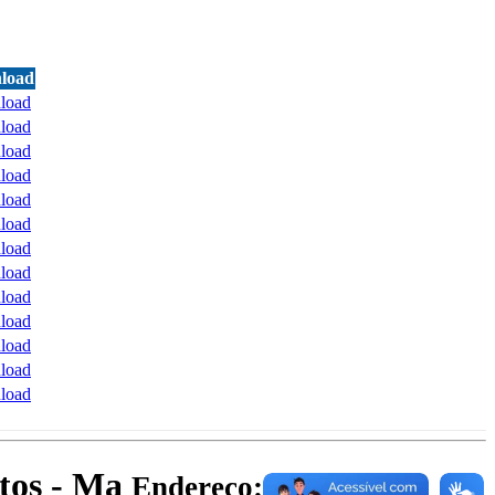
load
load
load
load
load
load
load
load
load
load
load
load
load
load
atos - Ma
Endereço: Av. Getúlio