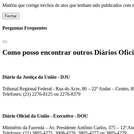
Matéria que corrige trechos de atos que tenham sido publicados com err
Fechar
Perguntas Frequentes
Como posso encontrar outros Diários Ofici
Diário da Justiça da União - DJU
Tribunal Regional Federal - Rua do Acre, 80 – 22º Andar – Centro, R
Telefones: (21) 2276-8125 ou 2276-8379
Diário Oficial da União - Executivo - DOU
Ministério da Fazenda – Av. Presidente Antônio Carlos, 375 – 12º And
Telefones: (21) 3805-4275, 3008-4276, 3805-4277 ou 3805-4279