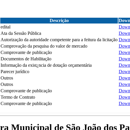
Descrição
Down
edital
Down
Ata da Sessão Pública
Down
Autorização da autoridade competente para a feitura da licitação
Down
Comprovação da pesquisa do valor de mercado
Down
Comprovante de publicação
Down
Documentos de Habilitação
Down
Informação da exist¿ncia de dotação orçamentária
Down
Parecer jurídico
Down
Outros
Down
Outros
Down
Comprovante de publicação
Down
Termo de Contrato
Down
Comprovante de publicação
Down
tura Municipal de São João dos P