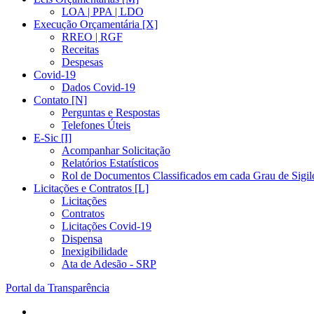
LOA | PPA | LDO
Execução Orçamentária [X]
RREO | RGF
Receitas
Despesas
Covid-19
Dados Covid-19
Contato [N]
Perguntas e Respostas
Telefones Úteis
E-Sic [I]
Acompanhar Solicitação
Relatórios Estatísticos
Rol de Documentos Classificados em cada Grau de Sigil
Licitações e Contratos [L]
Licitações
Contratos
Licitações Covid-19
Dispensa
Inexigibilidade
Ata de Adesão - SRP
Portal da Transparência