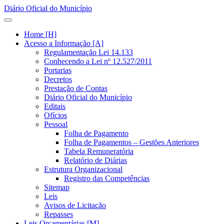
Diário Oficial do Município
Home [H]
Acesso a Informação [A]
Regulamentação Lei 14.133
Conhecendo a Lei nº 12.527/2011
Portarias
Decretos
Prestação de Contas
Diário Oficial do Município
Editais
Ofícios
Pessoal
Folha de Pagamento
Folha de Pagamentos – Gestões Anteriores
Tabela Remuneratória
Relatório de Diárias
Estrutura Organizacional
Registro das Competências
Sitemap
Leis
Avisos de Licitação
Repasses
Leis Orçamentárias [M]