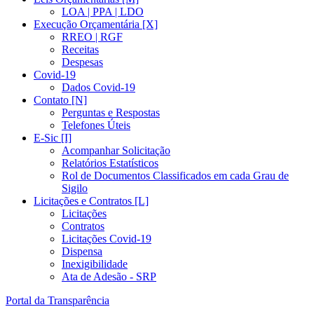
LOA | PPA | LDO
Execução Orçamentária [X]
RREO | RGF
Receitas
Despesas
Covid-19
Dados Covid-19
Contato [N]
Perguntas e Respostas
Telefones Úteis
E-Sic [I]
Acompanhar Solicitação
Relatórios Estatísticos
Rol de Documentos Classificados em cada Grau de
Sigilo
Licitações e Contratos [L]
Licitações
Contratos
Licitações Covid-19
Dispensa
Inexigibilidade
Ata de Adesão - SRP
Portal da Transparência