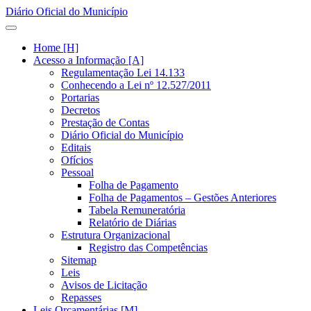
Diário Oficial do Município
Home [H]
Acesso a Informação [A]
Regulamentação Lei 14.133
Conhecendo a Lei nº 12.527/2011
Portarias
Decretos
Prestação de Contas
Diário Oficial do Município
Editais
Ofícios
Pessoal
Folha de Pagamento
Folha de Pagamentos – Gestões Anteriores
Tabela Remuneratória
Relatório de Diárias
Estrutura Organizacional
Registro das Competências
Sitemap
Leis
Avisos de Licitação
Repasses
Leis Orçamentárias [M]