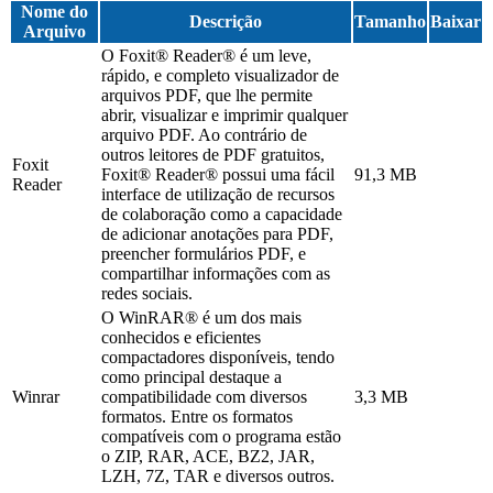
Nome do
Descrição
Tamanho
Baixar
Arquivo
O Foxit® Reader® é um leve,
rápido, e completo visualizador de
arquivos PDF, que lhe permite
abrir, visualizar e imprimir qualquer
arquivo PDF. Ao contrário de
outros leitores de PDF gratuitos,
Foxit
Foxit® Reader® possui uma fácil
91,3 MB
Reader
interface de utilização de recursos
de colaboração como a capacidade
de adicionar anotações para PDF,
preencher formulários PDF, e
compartilhar informações com as
redes sociais.
O WinRAR® é um dos mais
conhecidos e eficientes
compactadores disponíveis, tendo
como principal destaque a
Winrar
compatibilidade com diversos
3,3 MB
formatos. Entre os formatos
compatíveis com o programa estão
o ZIP, RAR, ACE, BZ2, JAR,
LZH, 7Z, TAR e diversos outros.