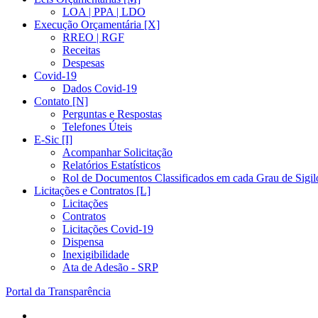
LOA | PPA | LDO
Execução Orçamentária [X]
RREO | RGF
Receitas
Despesas
Covid-19
Dados Covid-19
Contato [N]
Perguntas e Respostas
Telefones Úteis
E-Sic [I]
Acompanhar Solicitação
Relatórios Estatísticos
Rol de Documentos Classificados em cada Grau de Sigil
Licitações e Contratos [L]
Licitações
Contratos
Licitações Covid-19
Dispensa
Inexigibilidade
Ata de Adesão - SRP
Portal da Transparência