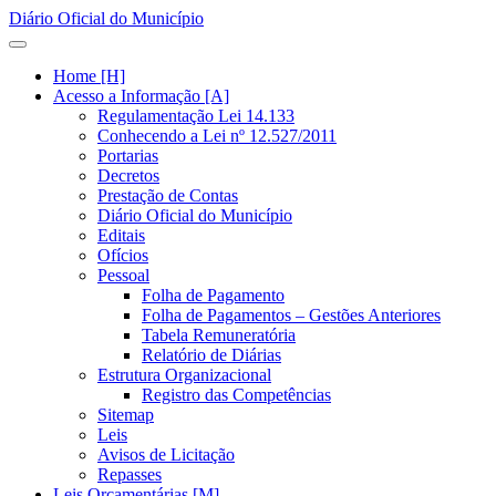
Diário Oficial do Município
Home [H]
Acesso a Informação [A]
Regulamentação Lei 14.133
Conhecendo a Lei nº 12.527/2011
Portarias
Decretos
Prestação de Contas
Diário Oficial do Município
Editais
Ofícios
Pessoal
Folha de Pagamento
Folha de Pagamentos – Gestões Anteriores
Tabela Remuneratória
Relatório de Diárias
Estrutura Organizacional
Registro das Competências
Sitemap
Leis
Avisos de Licitação
Repasses
Leis Orçamentárias [M]