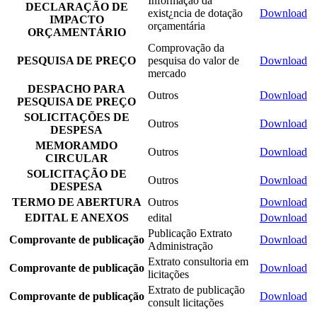
Informação da
DECLARAÇÃO DE
exist¿ncia de dotação
Download
IMPACTO
orçamentária
ORÇAMENTÁRIO
Comprovação da
PESQUISA DE PREÇO
pesquisa do valor de
Download
mercado
DESPACHO PARA
Outros
Download
PESQUISA DE PREÇO
SOLICITAÇÕES DE
Outros
Download
DESPESA
MEMORAMDO
Outros
Download
CIRCULAR
SOLICITAÇÃO DE
Outros
Download
DESPESA
TERMO DE ABERTURA
Outros
Download
EDITAL E ANEXOS
edital
Download
Publicação Extrato
Comprovante de publicação
Download
Administração
Extrato consultoria em
Comprovante de publicação
Download
licitações
Extrato de publicação
Comprovante de publicação
Download
consult licitações