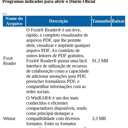
Programas indicados para abrir o Diário Oficial
Nome do
Descrição
Tamanho
Baixar
Arquivo
O Foxit® Reader® é um leve,
rápido, e completo visualizador de
arquivos PDF, que lhe permite
abrir, visualizar e imprimir qualquer
arquivo PDF. Ao contrário de
outros leitores de PDF gratuitos,
Foxit
Foxit® Reader® possui uma fácil
91,3 MB
Reader
interface de utilização de recursos
de colaboração como a capacidade
de adicionar anotações para PDF,
preencher formulários PDF, e
compartilhar informações com as
redes sociais.
O WinRAR® é um dos mais
conhecidos e eficientes
compactadores disponíveis, tendo
como principal destaque a
Winrar
compatibilidade com diversos
3,3 MB
formatos. Entre os formatos