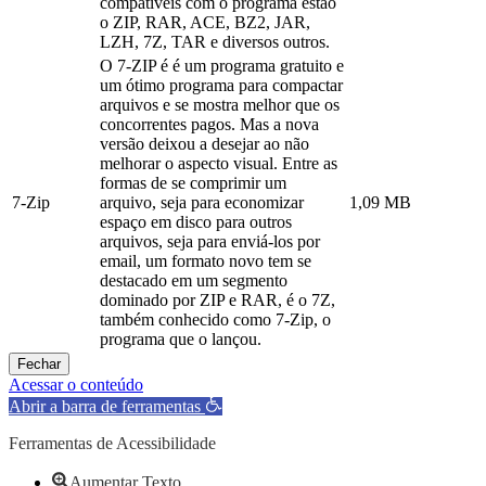
compatíveis com o programa estão
o ZIP, RAR, ACE, BZ2, JAR,
LZH, 7Z, TAR e diversos outros.
O 7-ZIP é é um programa gratuito e
um ótimo programa para compactar
arquivos e se mostra melhor que os
concorrentes pagos. Mas a nova
versão deixou a desejar ao não
melhorar o aspecto visual. Entre as
formas de se comprimir um
7-Zip
arquivo, seja para economizar
1,09 MB
espaço em disco para outros
arquivos, seja para enviá-los por
email, um formato novo tem se
destacado em um segmento
dominado por ZIP e RAR, é o 7Z,
também conhecido como 7-Zip, o
programa que o lançou.
Fechar
Acessar o conteúdo
Abrir a barra de ferramentas
Ferramentas de Acessibilidade
Aumentar Texto