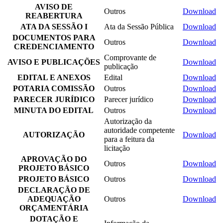
AVISO DE
Outros
Download
REABERTURA
ATA DA SESSÃO I
Ata da Sessão Pública
Download
DOCUMENTOS PARA
Outros
Download
CREDENCIAMENTO
Comprovante de
AVISO E PUBLICAÇÕES
Download
publicação
EDITAL E ANEXOS
Edital
Download
POTARIA COMISSÃO
Outros
Download
PARECER JURÍDICO
Parecer jurídico
Download
MINUTA DO EDITAL
Outros
Download
Autorização da
autoridade competente
AUTORIZAÇÃO
Download
para a feitura da
licitação
APROVAÇÃO DO
Outros
Download
PROJETO BÁSICO
PROJETO BÁSICO
Outros
Download
DECLARAÇÃO DE
ADEQUAÇÃO
Outros
Download
ORÇAMENTÁRIA
DOTAÇÃO E