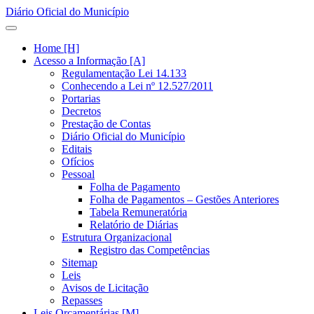
Diário Oficial do Município
Home [H]
Acesso a Informação [A]
Regulamentação Lei 14.133
Conhecendo a Lei nº 12.527/2011
Portarias
Decretos
Prestação de Contas
Diário Oficial do Município
Editais
Ofícios
Pessoal
Folha de Pagamento
Folha de Pagamentos – Gestões Anteriores
Tabela Remuneratória
Relatório de Diárias
Estrutura Organizacional
Registro das Competências
Sitemap
Leis
Avisos de Licitação
Repasses
Leis Orçamentárias [M]