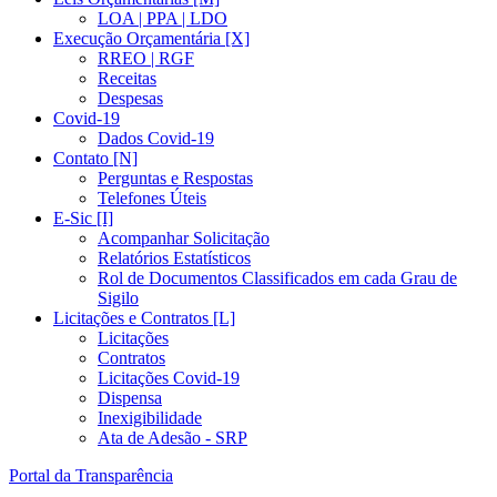
LOA | PPA | LDO
Execução Orçamentária [X]
RREO | RGF
Receitas
Despesas
Covid-19
Dados Covid-19
Contato [N]
Perguntas e Respostas
Telefones Úteis
E-Sic [I]
Acompanhar Solicitação
Relatórios Estatísticos
Rol de Documentos Classificados em cada Grau de
Sigilo
Licitações e Contratos [L]
Licitações
Contratos
Licitações Covid-19
Dispensa
Inexigibilidade
Ata de Adesão - SRP
Portal da Transparência