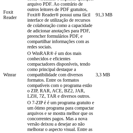
arquivo PDF. Ao contrário de
outros leitores de PDF gratuitos,
Foxit
Foxit® Reader® possui uma fácil
91,3 MB
Reader
interface de utilização de recursos
de colaboração como a capacidade
de adicionar anotações para PDF,
preencher formulários PDF, e
compartilhar informações com as
redes sociais.
O WinRAR® é um dos mais
conhecidos e eficientes
compactadores disponíveis, tendo
como principal destaque a
Winrar
compatibilidade com diversos
3,3 MB
formatos. Entre os formatos
compatíveis com o programa estão
o ZIP, RAR, ACE, BZ2, JAR,
LZH, 7Z, TAR e diversos outros.
O 7-ZIP é é um programa gratuito e
um ótimo programa para compactar
arquivos e se mostra melhor que os
concorrentes pagos. Mas a nova
versão deixou a desejar ao não
melhorar o aspecto visual. Entre as