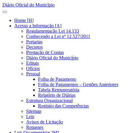
Diário Oficial do Município
Home [H]
Acesso a Informação [A]
Regulamentação Lei 14.133
Conhecendo a Lei nº 12.527/2011
Portarias
Decretos
Prestação de Contas
Diário Oficial do Município
Editais
Ofícios
Pessoal
Folha de Pagamento
Folha de Pagamentos – Gestões Anteriores
Tabela Remuneratória
Relatório de Diárias
Estrutura Organizacional
Registro das Competências
Sitemap
Leis
Avisos de Licitação
Repasses
Leis Orçamentárias [M]