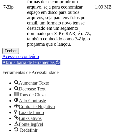
formas de se comprimir um
7-Zip
arquivo, seja para economizar
1,09 MB
espaço em disco para outros
arquivos, seja para enviá-los por
email, um formato novo tem se
destacado em um segmento
dominado por ZIP e RAR, é o 7Z,
também conhecido como 7-Zip, o
programa que o lançou.
Fechar
Acessar o conteúdo
Abrir a barra de ferramentas
Ferramentas de Acessibilidade
Aumentar Texto
Decrease Text
Tons de Cinza
Alto Contraste
Contraste Negativo
Luz de fundo
Links ativos
Fonte legível
Redefinir