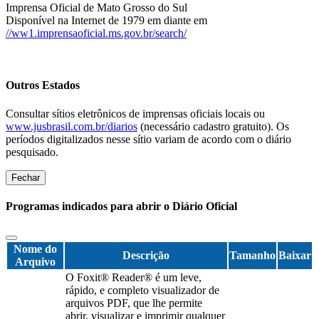
Imprensa Oficial de Mato Grosso do Sul
Disponível na Internet de 1979 em diante em
//ww1.imprensaoficial.ms.gov.br/search/
Outros Estados
Consultar sítios eletrônicos de imprensas oficiais locais ou
www.jusbrasil.com.br/diarios
(necessário cadastro gratuito). Os
períodos digitalizados nesse sítio variam de acordo com o diário
pesquisado.
Fechar
Programas indicados para abrir o Diário Oficial
Nome do
Descrição
Tamanho
Baixar
Arquivo
O Foxit® Reader® é um leve,
rápido, e completo visualizador de
arquivos PDF, que lhe permite
abrir, visualizar e imprimir qualquer