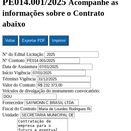
PE014.001/2025
Acompanhe as
informações sobre o Contrato
abaixo
Voltar
Exportar PDF
Imprimir
Nº do Edital Licitação
Nº Contrato
Data de Assiantura
Início Vigência
Término Vigência
Valor do Contrato
Veículos de divulgação do instrumento convocatório:
Fornecedor
Fiscal do Contrato
Unidade: