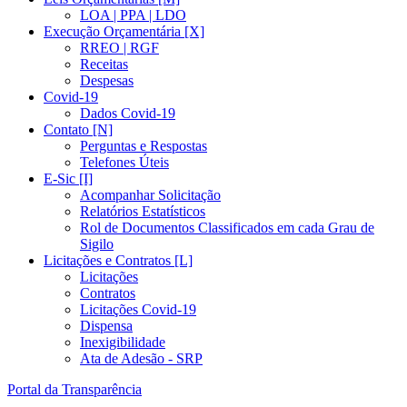
LOA | PPA | LDO
Execução Orçamentária [X]
RREO | RGF
Receitas
Despesas
Covid-19
Dados Covid-19
Contato [N]
Perguntas e Respostas
Telefones Úteis
E-Sic [I]
Acompanhar Solicitação
Relatórios Estatísticos
Rol de Documentos Classificados em cada Grau de
Sigilo
Licitações e Contratos [L]
Licitações
Contratos
Licitações Covid-19
Dispensa
Inexigibilidade
Ata de Adesão - SRP
Portal da Transparência