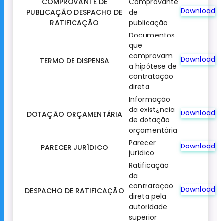
COMPROVANTE DE
Comprovante
Download
PUBLICAÇÃO DESPACHO DE
de
RATIFICAÇÃO
publicação
Documentos
que
comprovam
Download
TERMO DE DISPENSA
a hipótese de
contratação
direta
Informação
da exist¿ncia
Download
DOTAÇÃO ORÇAMENTÁRIA
de dotação
orçamentária
Parecer
Download
PARECER JURÍDICO
jurídico
Ratificação
da
contratação
Download
DESPACHO DE RATIFICAÇÃO
direta pela
autoridade
superior