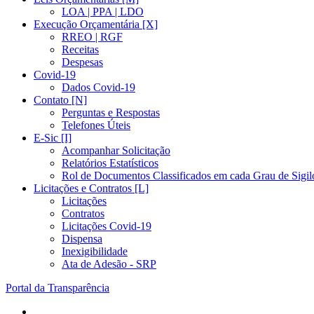
LOA | PPA | LDO
Execução Orçamentária [X]
RREO | RGF
Receitas
Despesas
Covid-19
Dados Covid-19
Contato [N]
Perguntas e Respostas
Telefones Úteis
E-Sic [I]
Acompanhar Solicitação
Relatórios Estatísticos
Rol de Documentos Classificados em cada Grau de Sigil
Licitações e Contratos [L]
Licitações
Contratos
Licitações Covid-19
Dispensa
Inexigibilidade
Ata de Adesão - SRP
Portal da Transparência