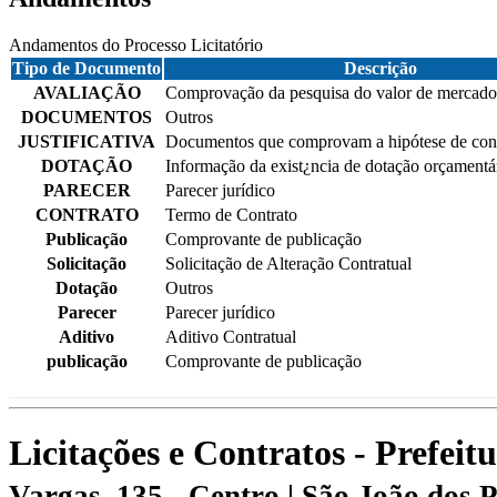
Andamentos do Processo Licitatório
Tipo de Documento
Descrição
AVALIAÇÃO
Comprovação da pesquisa do valor de mercado
DOCUMENTOS
Outros
JUSTIFICATIVA
Documentos que comprovam a hipótese de contr
DOTAÇÃO
Informação da exist¿ncia de dotação orçamentá
PARECER
Parecer jurídico
CONTRATO
Termo de Contrato
Publicação
Comprovante de publicação
Solicitação
Solicitação de Alteração Contratual
Dotação
Outros
Parecer
Parecer jurídico
Aditivo
Aditivo Contratual
publicação
Comprovante de publicação
Licitações e Contratos - Prefei
Vargas, 135 - Centro | São João dos