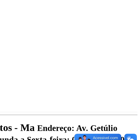
atos - Ma
Endereço: Av. Getúlio
nda a Sexta-feira: 07:00 às 13:00