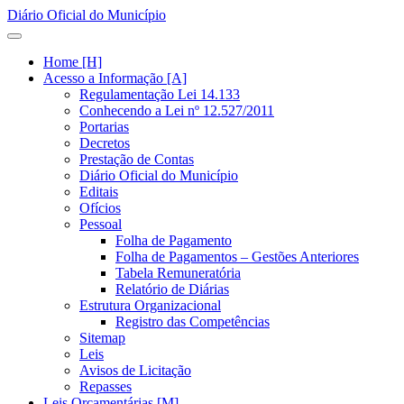
Diário Oficial do Município
Home [H]
Acesso a Informação [A]
Regulamentação Lei 14.133
Conhecendo a Lei nº 12.527/2011
Portarias
Decretos
Prestação de Contas
Diário Oficial do Município
Editais
Ofícios
Pessoal
Folha de Pagamento
Folha de Pagamentos – Gestões Anteriores
Tabela Remuneratória
Relatório de Diárias
Estrutura Organizacional
Registro das Competências
Sitemap
Leis
Avisos de Licitação
Repasses
Leis Orçamentárias [M]